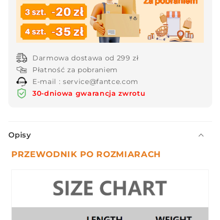
średniej
średniej
długości
długości
Darmowa dostawa od 299 zł
Płatność za pobraniem
E-mail : service@fantce.com
30-dniowa gwarancja zwrotu
Z
Opisy
w
i
PRZEWODNIK PO ROZMIARACH
j
a
n
a
t