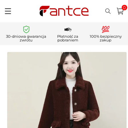
0
Przejdź
pozycj
0
do
Koszyk
i)
treści
30-dniowa gwarancja
Płatność za
100% bezpieczny
zwrotu
pobraniem
zakup
Pomiń,
aby
przejść do
informacji
o
produkcie