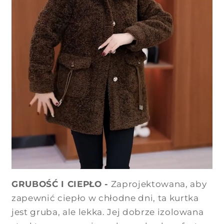
GRUBOŚĆ I CIEPŁO -
Zaprojektowana, aby
zapewnić ciepło w chłodne dni, ta kurtka
jest gruba, ale lekka. Jej dobrze izolowana