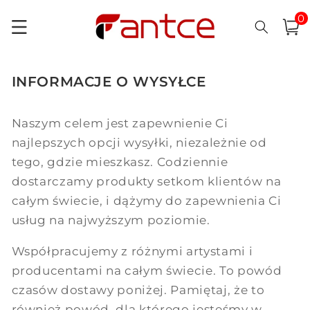
0
Przejdź
pozycj
0
do
Koszyk
i)
treści
INFORMACJE O WYSYŁCE
Naszym celem jest zapewnienie Ci
najlepszych opcji wysyłki, niezależnie od
tego, gdzie mieszkasz. Codziennie
dostarczamy produkty setkom klientów na
całym świecie, i dążymy do zapewnienia Ci
usług na najwyższym poziomie.
Współpracujemy z różnymi artystami i
producentami na całym świecie. To powód
czasów dostawy poniżej. Pamiętaj, że to
również powód, dla którego jesteśmy w