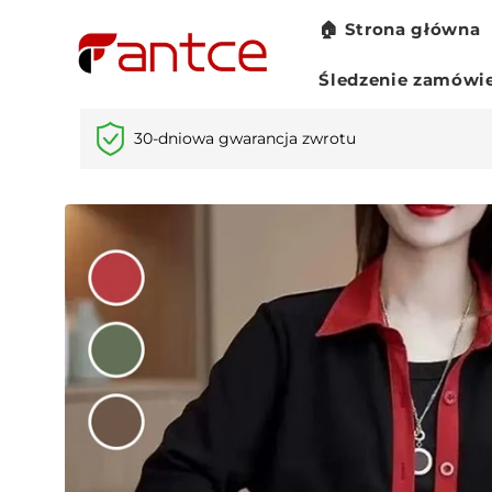
Przejdź
🏠 Strona główna
do
treści
Śledzenie zamówi
30-dniowa gwarancja zwrotu
Pomiń,
aby
przejść do
informacji
o
produkcie