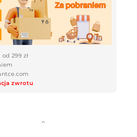
od 299 zł
niem
fantce.com
cja zwrotu