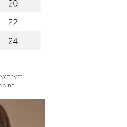
tycznym
lna na