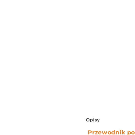
Z
Opisy
w
Przewodnik po