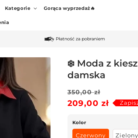
Kategorie
Gorąca wyprzedaż🔥
enia
Płatność za pobraniem
❄️ Moda z kies
damska
Cena
Cena
350,00 zł
209,00 zł
regularna
sprzedaży
Zapis
Kolor
Czerwony
Zielon