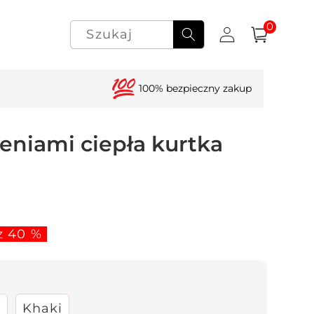
0
Zaloguj
pozycje(-
0
Szukaj
Koszyk
i)
się
100% bezpieczny zakup
zeniami ciepła kurtka
z 40 %
y
Khaki