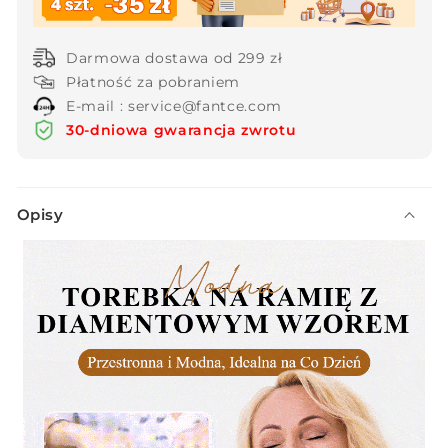
Diamentowym
Diamentowym
dla
dla
Darmowa dostawa od 299 zł
Kobiet
Kobiet
Płatność za pobraniem
E-mail : service@fantce.com
30-dniowa gwarancja zwrotu
Z
Opisy
w
i
j
a
n
a
t
r
e