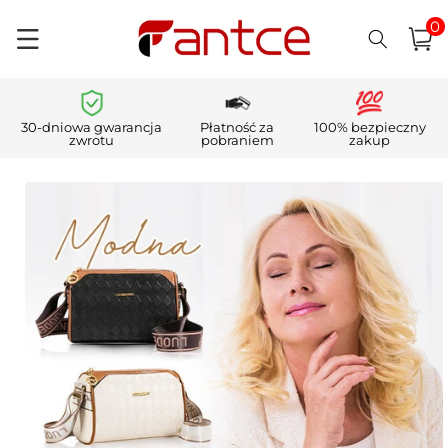
0
Przejdź
pozycj
0
do
Koszyk
i)
treści
30-dniowa gwarancja
Płatność za
100% bezpieczny
zwrotu
pobraniem
zakup
Pomiń,
aby
przejść do
informacji
o
produkcie