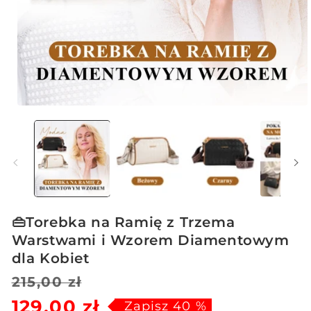
Otwórz
multimedia
1
w
oknie
modalnym
👜Torebka na Ramię z Trzema
Warstwami i Wzorem Diamentowym
dla Kobiet
Cena
Cena
215,00 zł
129,00 zł
regularna
sprzedaży
Zapisz 40 %