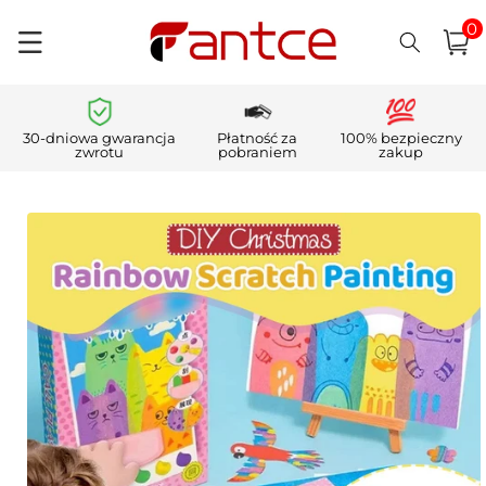
0
Przejdź
pozycj
0
do
Koszyk
i)
treści
30-dniowa gwarancja
Płatność za
100% bezpieczny
zwrotu
pobraniem
zakup
Pomiń,
aby
przejść do
informacji
o
produkcie