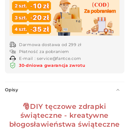
Darmowa dostawa od 299 zł
Płatność za pobraniem
E-mail : service@fantce.com
30-dniowa gwarancja zwrotu
Z
Opisy
w
i
🎅DIY tęczowe zdrapki
j
świąteczne - kreatywne
a
n
błogosławieństwa świąteczne