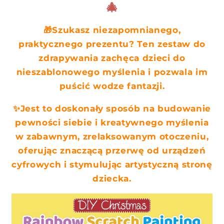
a
🎄
t
r
🎁Szukasz niezapomnianego,
e
praktycznego prezentu? Ten zestaw do
ś
zdrapywania zachęca dzieci do
ć
nieszablonowego myślenia i pozwala im
puścić wodze fantazji.
✨Jest to doskonały sposób na budowanie
pewności siebie i kreatywnego myślenia
w zabawnym, zrelaksowanym otoczeniu,
oferując znaczącą przerwę od urządzeń
cyfrowych i stymulując artystyczną stronę
dziecka.