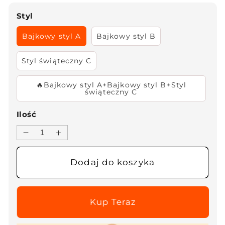
Styl
Bajkowy styl A
Bajkowy styl B
Styl świąteczny C
🔥Bajkowy styl A+Bajkowy styl B+Styl
świąteczny C
Ilość
Zmniejsz
Zwiększ
ilość
ilość
dla
dla
Dodaj do koszyka
Tęczowe
Tęczowe
zdrapki
zdrapki
DIY
DIY
🎄
🎄