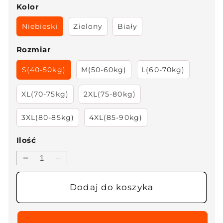
Kolor
Niebieski
Zielony
Biały
Rozmiar
S(40-50kg)
M(50-60kg)
L(60-70kg)
XL(70-75kg)
2XL(75-80kg)
3XL(80-85kg)
4XL(85-90kg)
Ilość
Zmniejsz
Zwiększ
ilość
ilość
dla
dla
Dodaj do koszyka
🔥
🔥
👗
👗
Wiosenna
Wiosenna