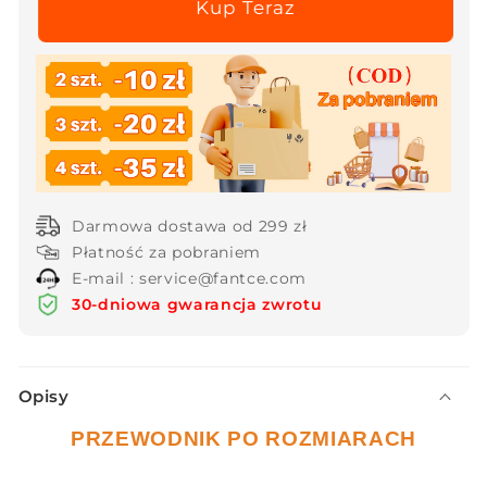
nowa
nowa
sukienka
sukienka
maxi
maxi
spaghetti
spaghetti
z
z
nadrukiem
nadrukiem
w
w
panterkę
panterkę
Darmowa dostawa od 299 zł
Płatność za pobraniem
E-mail : service@fantce.com
30-dniowa gwarancja zwrotu
Z
Opisy
w
i
PRZEWODNIK PO ROZMIARACH
j