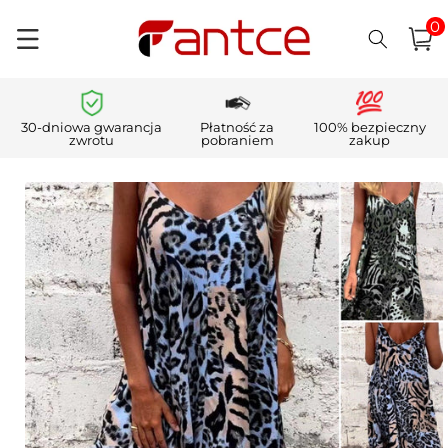
0
Przejdź
pozycj
0
do
Koszyk
i)
treści
30-dniowa gwarancja
Płatność za
100% bezpieczny
zwrotu
pobraniem
zakup
Pomiń,
aby
przejść do
informacji
o
produkcie