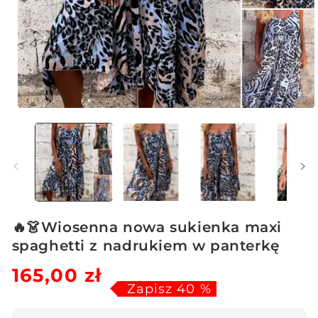
Otwórz
multimedia
1
w
oknie
modalnym
🔥👗Wiosenna nowa sukienka maxi
spaghetti z nadrukiem w panterkę
165,00 zł
Cena
Zapisz 40 %
sprzedaży