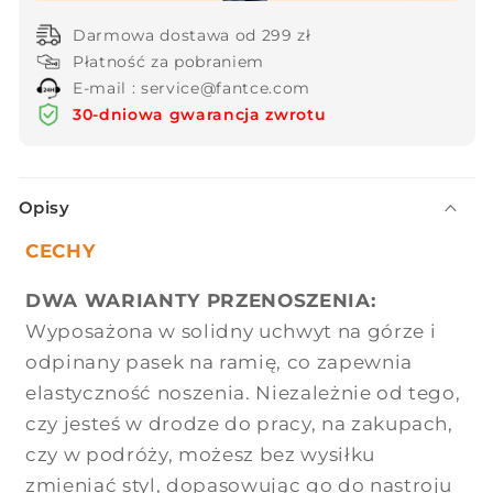
Darmowa dostawa od 299 zł
Płatność za pobraniem
E-mail : service@fantce.com
30-dniowa gwarancja zwrotu
Z
Opisy
w
i
CECHY
j
DWA WARIANTY PRZENOSZENIA:
a
Wyposażona w solidny uchwyt na górze i
n
a
odpinany pasek na ramię, co zapewnia
t
elastyczność noszenia. Niezależnie od tego,
r
czy jesteś w drodze do pracy, na zakupach,
e
czy w podróży, możesz bez wysiłku
ś
zmieniać styl, dopasowując go do nastroju