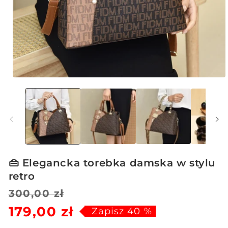
Otwórz
multimedia
1
w
oknie
modalnym
👜 Elegancka torebka damska w stylu
retro
Cena
Cena
300,00 zł
179,00 zł
regularna
sprzedaży
Zapisz 40 %