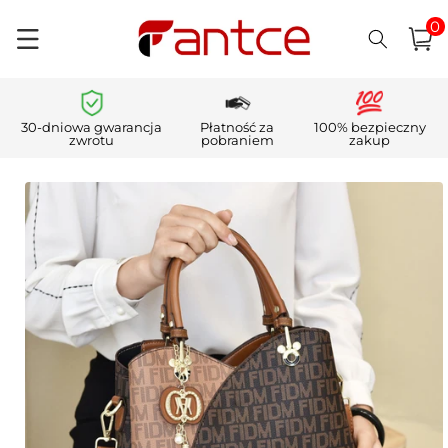
0
Przejdź
pozycj
0
do
Koszyk
i)
treści
30-dniowa gwarancja
Płatność za
100% bezpieczny
zwrotu
pobraniem
zakup
Pomiń,
aby
przejść do
informacji
o
produkcie