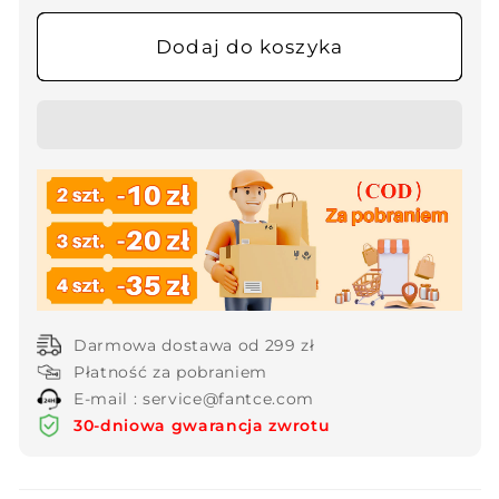
ilość
ilość
dla
dla
Dodaj do koszyka
🌻
🌻
Elegancka
Elegancka
szyfonowa
szyfonowa
sukienka
sukienka
z
z
marmurkowym
marmurkowym
nadrukiem
nadrukiem
Darmowa dostawa od 299 zł
Płatność za pobraniem
E-mail : service@fantce.com
30-dniowa gwarancja zwrotu