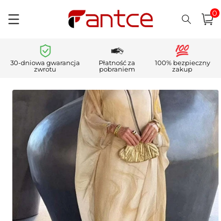
0
Przejdź
pozycj
0
do
Koszyk
i)
treści
30-dniowa gwarancja
Płatność za
100% bezpieczny
zwrotu
pobraniem
zakup
Pomiń,
aby
przejść do
informacji
o
produkcie