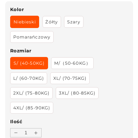
Kolor
Niebieski
Żółty
Szary
Pomarańczowy
Rozmiar
S/ (40-50KG)
M/（50-60KG）
L/ (60-70KG)
XL/ (70-75KG)
2XL/ (75-80KG)
3XL/ (80-85KG)
4XL/ (85-90KG)
Ilość
Zmniejsz
Zwiększ