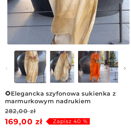
Otwórz
multimedia
1
w
oknie
modalnym
🌻Elegancka szyfonowa sukienka z
marmurkowym nadrukiem
Cena
Cena
282,00 zł
169,00 zł
regularna
sprzedaży
Zapisz 40 %