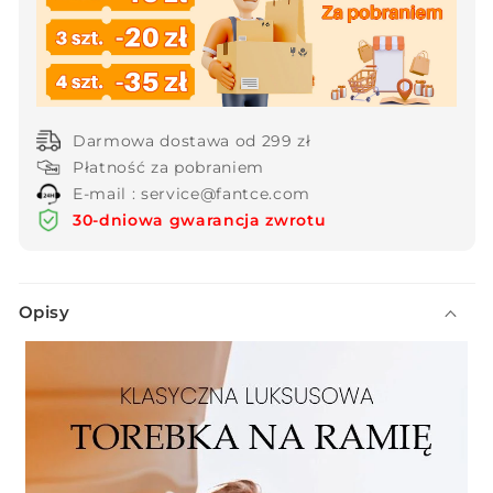
ramię
ramię
Darmowa dostawa od 299 zł
Płatność za pobraniem
E-mail : service@fantce.com
30-dniowa gwarancja zwrotu
Z
Opisy
w
i
j
a
n
a