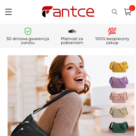
0
Przejdź
pozycj
0
do
Koszyk
i)
treści
30-dniowa gwarancja
Płatność za
100% bezpieczny
zwrotu
pobraniem
zakup
Pomiń,
aby
przejść do
informacji
o
produkcie