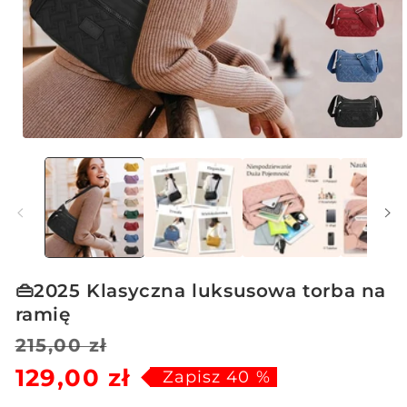
Otwórz
multimedia
1
w
oknie
modalnym
👜2025 Klasyczna luksusowa torba na
ramię
Cena
Cena
215,00 zł
129,00 zł
regularna
sprzedaży
Zapisz 40 %