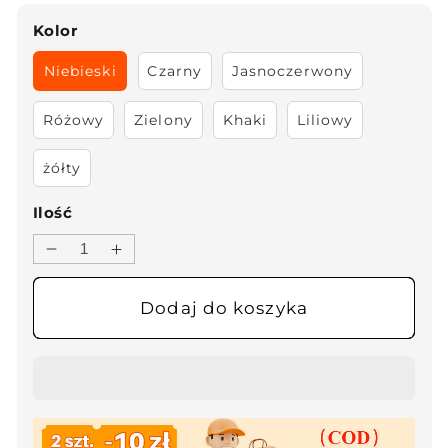
Kolor
Niebieski
Czarny
Jasnoczerwony
Różowy
Zielony
Khaki
Liliowy
żółty
Ilość
Zmniejsz
Zwiększ
ilość
ilość
dla
dla
Dodaj do koszyka
👜
👜
2025
2025
Klasyczna
Klasyczna
luksusowa
luksusowa
torba
torba
na
na