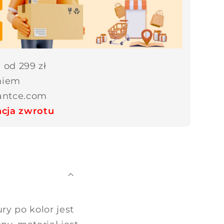
od 299 zł
niem
fantce.com
cja zwrotu
y po kolor jest