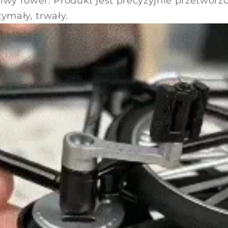
iwy rower. Produkt jest precyzyjnie przetworzo
zymały, trwały.