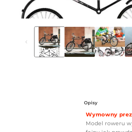
Otwórz
multimedia
1
w
oknie
modalnym
Z
Opisy
w
Wymowny prezen
i
Model roweru wy
j