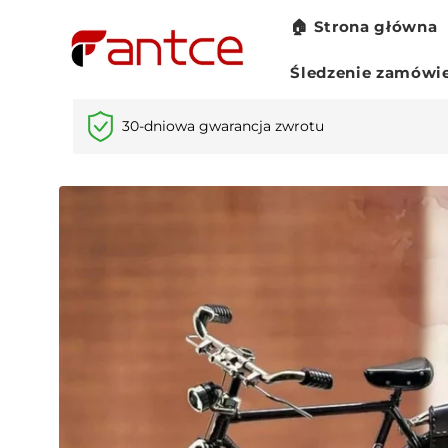
Przejdź
🏠 Strona główna
do
treści
Śledzenie zamówi
30-dniowa gwarancja zwrotu
Pomiń,
aby
przejść do
informacji
o
produkcie