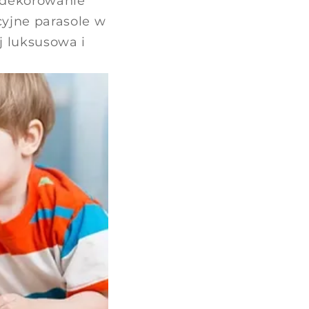
k dekorowanie
cyjne parasole w
ej luksusowa i