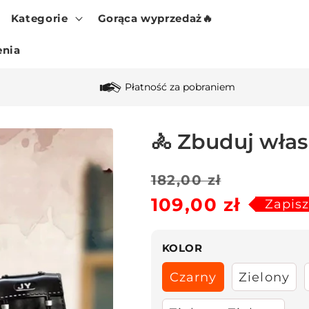
Kategorie
Gorąca wyprzedaż🔥
enia
Płatność za pobraniem
🚴 Zbuduj wła
Cena
Cena
182,00 zł
109,00 zł
regularna
sprzedaży
Zapis
KOLOR
Czarny
Zielony