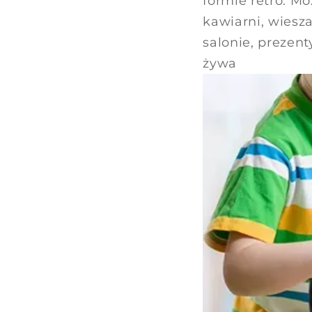
formie retro. M
kawiarni, wiesz
salonie, prezent
żywa