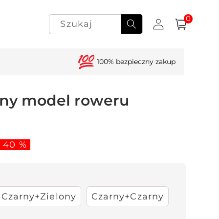
0
Zaloguj
pozycje(-
0
Szukaj
Koszyk
i)
się
100% bezpieczny zakup
sny model roweru
z 40 %
Czarny+Zielony
Czarny+Czarny