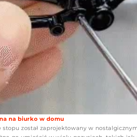
lna na biurko w domu
 stopu został zaprojektowany w nostalgicznym